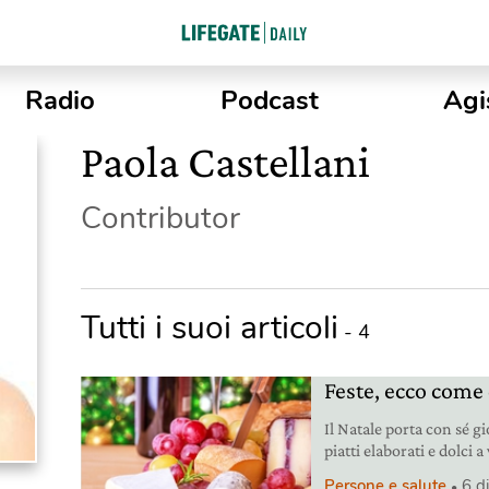
Radio
Podcast
Agi
Paola Castellani
Contributor
Tutti i suoi articoli
- 4
Feste, ecco come
Il Natale porta con sé g
piatti elaborati e dolci a
e contenti durante le fe
Persone e salute
6 d