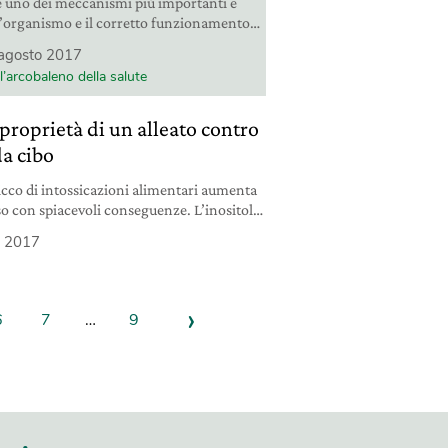
 è uno dei meccanismi più importanti e
ell’organismo e il corretto funzionamento
, essenziale per mantenere il suo
agosto 2017
e omeostasi). Vediamo insieme come
l’arcobaleno della salute
garantirci salute, giovinezza e vitalità.
 proprietà di un alleato contro
da cibo
picco di intossicazioni alimentari aumenta
o con spiacevoli conseguenze. L’inositolo
o alleato.
o 2017
›
6
7
…
9