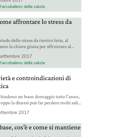
ttobre 2017
tà. Ma il rimedio c’è.
l’arcobaleno della salute
come affrontare lo stress da
riodo dello stress da rientro ferie, al
iamo la chiave giusta per affrontare al
settembre 2017
l’arcobaleno della salute
ietà e controindicazioni di
tica
ichiedono un buon drenaggio tutto l’anno,
roppo la diuresi può far perdere molti sali
itare il rischio affidiamoci alla lespedeza
ettembre 2017
base, cos’è e come si mantiene