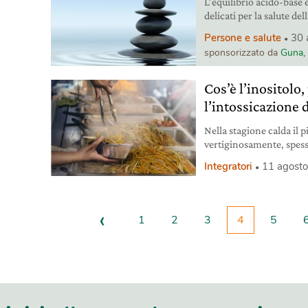
L’equilibrio acido-base
delicati per la salute d
del processo metabolico
Persone e salute
30 
equilibrio (detto anch
sponsorizzato da
Guna, 
mantenere l’omeostasi e 
Cos’è l’inositolo,
l’intossicazione 
Nella stagione calda il 
vertiginosamente, spess
può diventare un prezios
Integratori
11 agost
‹
1
2
3
4
5