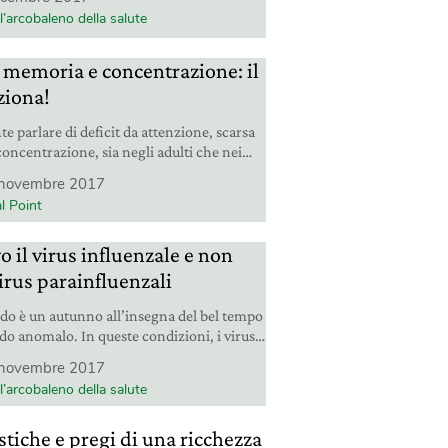
 prova dalla ricchezza delle portate.
l’arcobaleno della salute
memoria e concentrazione: il
ziona!
te parlare di deficit da attenzione, scarsa
concentrazione, sia negli adulti che nei
olte le cause, ma la possibilità di
novembre 2017
anti funzioni esiste davvero.
l Point
o il virus influenzale e non
virus parainfluenzali
do è un autunno all’insegna del bel tempo
do anomalo. In queste condizioni, i virus
ppano facilmente, colpendo soprattutto le
novembre 2017
. Ecco come difendersi.
l’arcobaleno della salute
istiche e pregi di una ricchezza