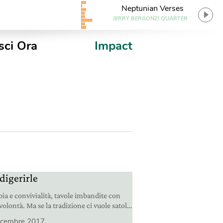
Neptunian Verses
JERRY BERGONZI QUARTER
sci Ora
Impact
 digerirle
ioia e convivialità, tavole imbandite con
 volontà. Ma se la tradizione ci vuole satolli
ste, non dimentichiamoci di aiutare la
icembre 2017