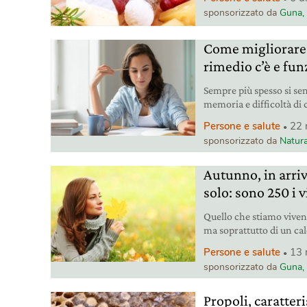
digestione, messa a dura
sponsorizzato da
Guna, 
Come migliorare 
rimedio c’è e fun
Sempre più spesso si sen
memoria e difficoltà di 
bambini e adolescenti. M
Persone e salute
22 
rinforzare queste import
sponsorizzato da
Natura
Autunno, in arriv
solo: sono 250 i 
Quello che stiamo viven
ma soprattutto di un cal
parainfluenzali si svilu
Persone e salute
13 
persone più vulnerabili
sponsorizzato da
Guna, 
Propoli, caratter