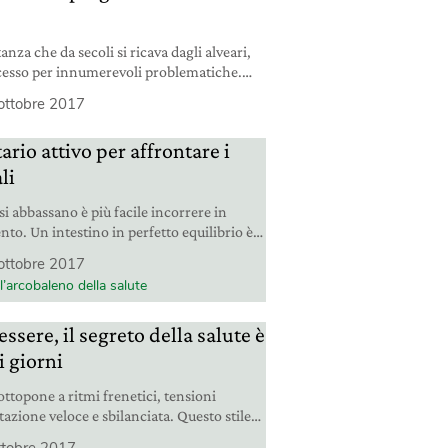
anza che da secoli si ricava dagli alveari,
ccesso per innumerevoli problematiche.
ristiche e come può aiutarci per i malanni
ottobre 2017
io attivo per affrontare i
li
i abbassano è più facile incorrere in
to. Un intestino in perfetto equilibrio è
ere il sistema immunitario e difenderci
ottobre 2017
us e batteri con cui quotidianamente
l’arcobaleno della salute
nessere, il segreto della salute è
 i giorni
ottopone a ritmi frenetici, tensioni
tazione veloce e sbilanciata. Questo stile
uei delicati equilibri che ci consentono di