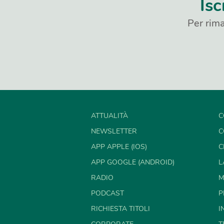
Isc
Per rima
ATTUALITÀ
C
NEWSLETTER
C
APP APPLE (IOS)
C
APP GOOGLE (ANDROID)
L
RADIO
M
PODCAST
P
RICHIESTA TITOLI
I