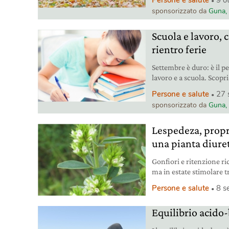
Persone e salute
9 o
vivere in salute e sereni
sponsorizzato da
Guna, 
Scuola e lavoro, 
rientro ferie
Settembre è duro: è il pe
lavoro e a scuola. Scopr
meglio i nuovi impegni.
Persone e salute
27 
sponsorizzato da
Guna, 
Lespedeza, propr
una pianta diure
Gonfiori e ritenzione r
ma in estate stimolare t
minerali preziosi. Per ev
Persone e salute
8 s
Equilibrio acido-