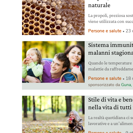
naturale
La propoli, preziosa sost
viene utilizzata con su
Scopriamo le sue caratte
Persone e salute
23 
stagionali.
Sistema immunitar
malanni stagiona
Quando le temperature s
malattie da raffreddamen
fondamentale per sosten
Persone e salute
18 
dalle aggressioni di vir
sponsorizzato da
Guna, 
entriamo in contatto.
Stile di vita e be
nella vita di tutti
La realtà quotidiana ci s
lavorative e a un’alimen
di vita mette a rischio q