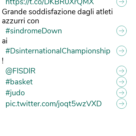
https://t.co/DKBR0XrQMX
Grande soddisfazione dagli atleti
azzurri con
#sindromeDown
ai
#DsinternationalChampionship
!
@FISDIR
#basket
#judo
pic.twitter.com/joqt5wzVXD