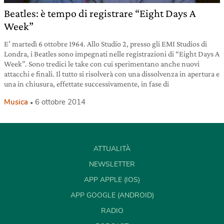
Beatles: è tempo di registrare “Eight Days A
Week”
E’ martedì 6 ottobre 1964. Allo Studio 2, presso gli EMI Studios di
Londra, i Beatles sono impegnati nelle registrazioni di “Eight Days A
Week”. Sono tredici le take con cui sperimentano anche nuovi
attacchi e finali. Il tutto si risolverà con una dissolvenza in apertura e
una in chiusura, effettate successivamente, in fase di
Musica
6 ottobre 2014
ATTUALITÀ
NEWSLETTER
APP APPLE (IOS)
APP GOOGLE (ANDROID)
RADIO