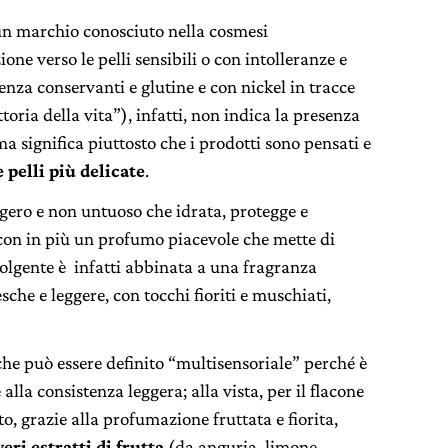
un marchio conosciuto nella cosmesi
one verso le pelli sensibili o con intolleranze e
senza conservanti e glutine e con nickel in tracce
ttoria della vita”), infatti, non indica la presenza
ma significa piuttosto che i prodotti sono pensati e
pelli più delicate
.
ggero e non untuoso che idrata, protegge e
, con in più un profumo piacevole che mette di
olgente è infatti abbinata a una fragranza
sche e leggere, con tocchi fioriti e muschiati,
, che può essere definito “multisensoriale” perché è
alla consistenza leggera; alla vista, per il flacone
tto, grazie alla profumazione fruttata e fiorita,
eri estratti di frutta
(da anguria, limone,