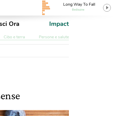
Long Way To Fall
Bedouine
sci Ora
Impact
Cibo e terra
Persone e salute
sense