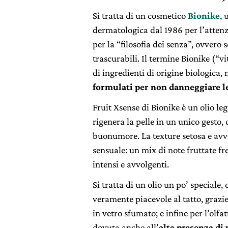
Si tratta di un cosmetico
Bionike
, 
dermatologica dal 1986 per l’attenzi
per la “filosofia dei senza”, ovvero 
trascurabili. Il termine Bionike (“vi
di ingredienti di origine biologica, 
formulati per non danneggiare le 
Fruit Xsense di Bionike è un olio le
rigenera la pelle in un unico gesto
buonumore. La texture setosa e avv
sensuale: un mix di note fruttate fre
intensi e avvolgenti.
Si tratta di un olio un po’ speciale
veramente piacevole al tatto, grazie 
in vetro sfumato; e infine per l’olfa
dovuta anche all’
alta presenza di v