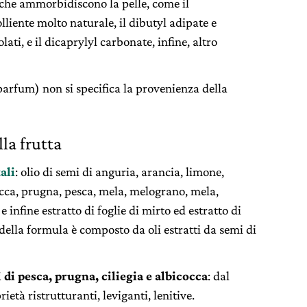
 che ammorbidiscono la pelle, come il
lliente molto naturale, il dibutyl adipate e
ati, e il dicaprylyl carbonate, infine, altro
arfum) non si specifica la provenienza della
lla frutta
ali
: olio di semi di anguria, arancia, limone,
icocca, prugna, pesca, mela, melograno, mela,
e infine estratto di foglie di mirto ed estratto di
to della formula è composto da oli estratti da semi di
i di pesca, prugna, ciliegia e albicocca
: dal
ietà ristrutturanti, leviganti, lenitive.