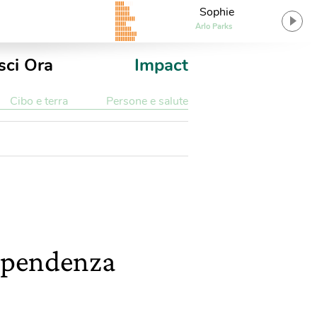
Sophie
Arlo Parks
sci Ora
Impact
Cibo e terra
Persone e salute
dipendenza