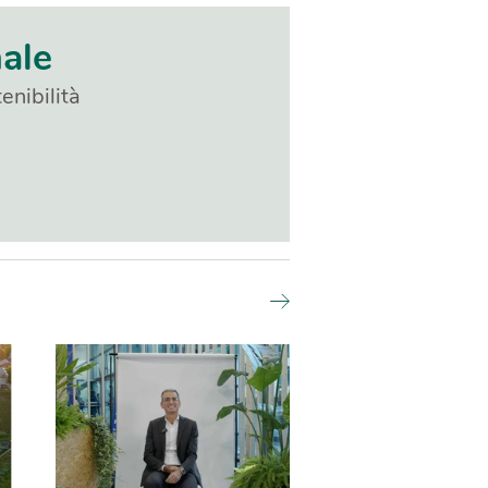
nale
enibilità