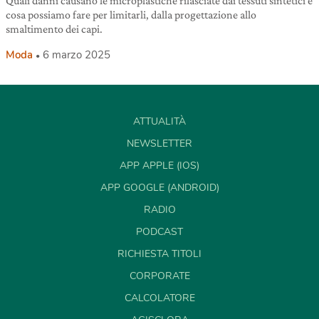
Quali danni causano le microplastiche rilasciate dai tessuti sintetici e
cosa possiamo fare per limitarli, dalla progettazione allo
smaltimento dei capi.
Moda
6 marzo 2025
ATTUALITÀ
NEWSLETTER
APP APPLE (IOS)
APP GOOGLE (ANDROID)
RADIO
PODCAST
RICHIESTA TITOLI
CORPORATE
CALCOLATORE