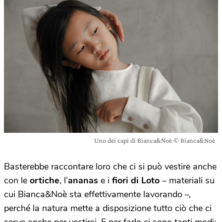
Uno dei capi di Bianca&Noè © Bianca&Noè
Basterebbe raccontare loro che ci si può vestire anche
con le
ortiche
, l’
ananas
e i
fiori di Loto
– materiali su
cui Bianca&Noè sta effettivamente lavorando –,
perché la natura mette a disposizione tutto ciò che ci
serve anche per vestirci. E per farlo ci sono tanti modi: