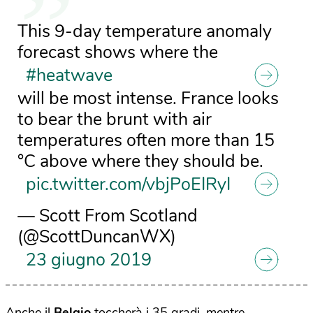
This 9-day temperature anomaly
forecast shows where the
#heatwave
will be most intense. France looks
to bear the brunt with air
temperatures often more than 15
°C above where they should be.
pic.twitter.com/vbjPoEIRyI
— Scott From Scotland
(@ScottDuncanWX)
23 giugno 2019
Anche il
Belgio
toccherà i 35 gradi, mentre