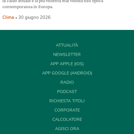
di caldo attuale è la più violenta mai vissuta nell’epoca
contemporanea in Europa.
Clima
30 giugno 2026
ATTUALITÀ
NEWSLETTER
APP APPLE (IOS)
APP GOOGLE (ANDROID)
RADIO
PODCAST
RICHIESTA TITOLI
CORPORATE
CALCOLATORE
AGISCI ORA