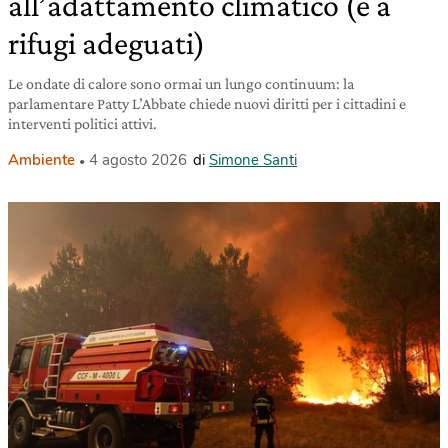
all’adattamento climatico (e a
rifugi adeguati)
Le ondate di calore sono ormai un lungo continuum: la
parlamentare Patty L’Abbate chiede nuovi diritti per i cittadini e
interventi politici attivi.
Ambiente
4 agosto 2026
di
Simone Santi