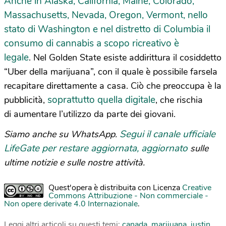
Anche in Alaska, California, Maine, Colorado,
Massachusetts, Nevada, Oregon, Vermont, nello
stato di Washington e nel distretto di Columbia il
consumo di cannabis a scopo ricreativo è
legale
. Nel Golden State esiste addirittura il cosiddetto
“Uber della marijuana”, con il quale è possibile farsela
recapitare direttamente a casa. Ciò che preoccupa è la
soprattutto quella digitale
pubblicità,
, che rischia
di aumentare l’utilizzo da parte dei giovani.
Segui il canale ufficiale
Siamo anche su WhatsApp.
LifeGate per restare aggiornata, aggiornato
sulle
ultime notizie e sulle nostre attività.
Quest'opera è distribuita con Licenza
Creative
Commons Attribuzione - Non commerciale -
Non opere derivate 4.0 Internazionale
.
Leggi altri articoli su questi temi:
canada
,
marijuana
,
justin