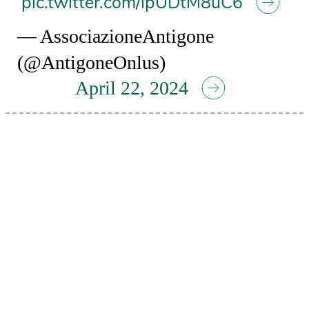
pic.twitter.com/lpUDtM8uC6
— AssociazioneAntigone
(@AntigoneOnlus)
April 22, 2024