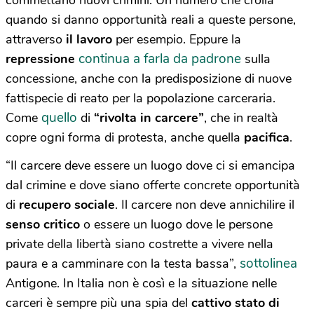
commettano nuovi crimini. Un numero che crolla
quando si danno opportunità reali a queste persone,
attraverso
il lavoro
per esempio. Eppure la
continua a farla da padrone
repressione
sulla
concessione, anche con la predisposizione di nuove
fattispecie di reato per la popolazione carceraria.
quello
Come
di
“rivolta in carcere”
, che in realtà
copre ogni forma di protesta, anche quella
pacifica
.
“Il carcere deve essere un luogo dove ci si emancipa
dal crimine e dove siano offerte concrete opportunità
di
recupero sociale
. Il carcere non deve annichilire il
senso critico
o essere un luogo dove le persone
private della libertà siano costrette a vivere nella
sottolinea
paura e a camminare con la testa bassa”,
Antigone. In Italia non è così e la situazione nelle
carceri è sempre più una spia del
cattivo stato di