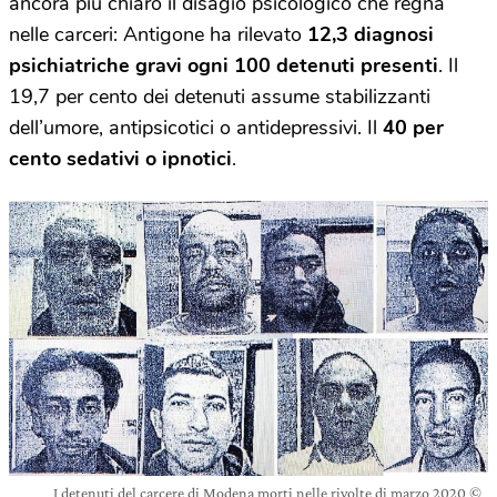
ancora più chiaro il disagio psicologico che regna
nelle carceri: Antigone ha rilevato
12,3 diagnosi
psichiatriche gravi ogni 100 detenuti presenti
. Il
19,7 per cento dei detenuti assume stabilizzanti
dell’umore, antipsicotici o antidepressivi. Il
40 per
cento sedativi o ipnotici
.
I detenuti del carcere di Modena morti nelle rivolte di marzo 2020 ©