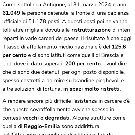
Come sottolinea Antigone, al 31 marzo 2024 erano
61.049
le persone detenute, a fronte di una capienza
ufficiale di 51.178 posti. A questi posti poi ne vanno
tolti altre migliaia dovuti alla
ristrutturazione
di interi
reparti in varie carceri del paese. Il risultato è che oggi
il tasso di affollamento medio nazionale è del
125,6
per cento
e ci sono istituti come quelli di Brescia e
Lodi dove il dato supera il
200 per cento
– vuol dire
che ci sono due detenuti per ogni posto disponibile,
spesso costretti a dormire su brandine pieghevoli e
altre soluzioni di fortuna,
in spazi molto ristretti
.
A rendere ancora più difficile l’esistenza in carcere c’è
che questo sovraffollamento avviene spesso in
contesti
vecchi e degradati
. Alcune strutture come
quella di
Reggio-Emilia
sono addirittura
dell’Ottocento e in molti degli istituti visitati da