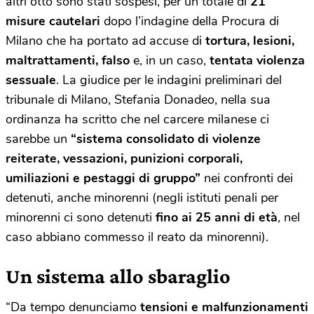
altri otto sono stati sospesi, per un totale di
21
misure cautelari
dopo l’indagine della Procura di
Milano che ha portato ad accuse di
tortura, lesioni,
maltrattamenti, falso
e, in un caso,
tentata violenza
sessuale
. La giudice per le indagini preliminari del
tribunale di Milano, Stefania Donadeo, nella sua
ordinanza ha scritto che nel carcere milanese ci
sarebbe un
“sistema consolidato di violenze
reiterate, vessazioni, punizioni corporali,
umiliazioni e pestaggi di gruppo”
nei confronti dei
detenuti, anche minorenni (negli istituti penali per
minorenni ci sono detenuti
fino ai 25 anni di età
, nel
caso abbiano commesso il reato da minorenni).
Un sistema allo sbaraglio
“Da tempo denunciamo
tensioni e malfunzionamenti