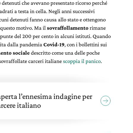
e detenuti che avevano presentato ricorso perché
drati a testa in cella
. Negli anni successivi
uni detenuti fanno causa allo stato e ottengono
questo motivo. Ma il
sovraffollamento
rimane
 punte del 200 per cento in alcuni istituti. Quando
stita dalla pandemia
Covid-19
, con i bollettini sui
ento sociale
descritto come una delle poche
sovraffollate carceri italiane
scoppia il panico
.
 aperta l’ennesima indagine per
rcere italiano