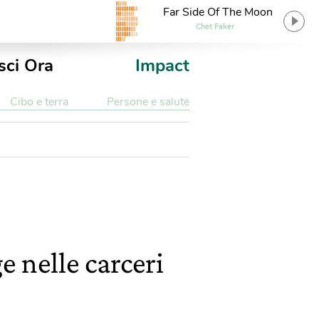
Far Side Of The Moon
Chet Faker
sci Ora
Impact
Cibo e terra
Persone e salute
e nelle carceri