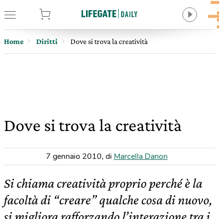
tore
Home
Diritti
Dove si trova la creatività
Dove si trova la creatività
7 gennaio 2010
,
di
Marcella Danon
Si chiama creatività proprio perché è la
facoltà di “creare” qualche cosa di nuovo,
si migliora rafforzando l’interazione tra i