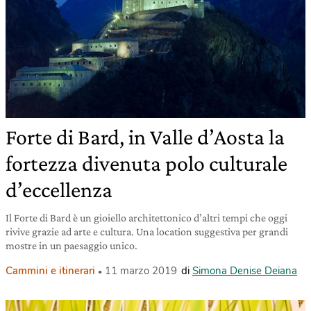
Forte di Bard, in Valle d’Aosta la
fortezza divenuta polo culturale
d’eccellenza
Il Forte di Bard è un gioiello architettonico d’altri tempi che oggi
rivive grazie ad arte e cultura. Una location suggestiva per grandi
mostre in un paesaggio unico.
Cammini e itinerari
11 marzo 2019
di
Simona Denise Deiana