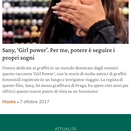
Sany, ‘Girl power’. Per me, potere è seguire i
propri sogni
Donne dedicate ai graffiti in un mondo dominato dagli uomini:
questo racconta ‘Girl Power’, con le storie di molte autrici di graffiti
femminili registrate in un lungo e intrigante viaggio. La regista di
questo film, Sany, lei stessa graffitara di Praga, ha speso otto anni per
offrirci questo nuovo punto di vista su un fenomeno
Mostre
7 ottobre 2017
ATTUALITÀ