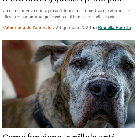
Un cane longevo non è più un’utopia, ma l’obiettivo di veterinari e
allevatori con uno scopo specifico: il benessere della specie.
Veterinaria dell'animale
29 gennaio 2024
di
Brunella Paciello
Come funziona la pillola anti-