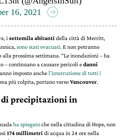
13ht (@AngelsInSuit)
er 16, 2021
e, i
settemila abitanti
della città di Merritt,
annica,
sono stati evacuati
. E non potranno
no alla prossima settimana. “Le inondazioni – ha
o – continuano a causare pericoli e
danni
 hanno imposto anche
l’interruzione di tutti i
ona più colpita, portano verso
Vancouver
.
di precipitazioni in
a
anada
ha spiegato
che nella cittadina di Hope, non
esi
174 millimetri
di acqua in 24 ore nella