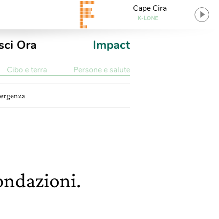
Cape Cira
K-LONE
sci Ora
Impact
Cibo e terra
Persone e salute
mergenza
ondazioni.