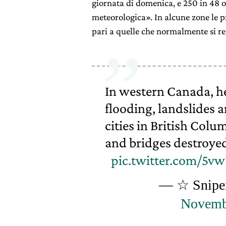
giornata di domenica, e 250 in 48 or
meteorologica». In alcune zone le pr
pari a quelle che normalmente si re
In western Canada, he
flooding, landslides
cities in British Colu
and bridges destroye
pic.twitter.com/5v
— ☆ Snipe
Novemb