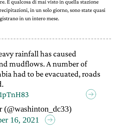
e. È qualcosa di mai visto in quella stazione
ecipitazioni, in un solo giorno, sono state quasi
gistrano in un intero mese.
avy rainfall has caused
 and mudflows. A number of
mbia had to be evacuated, roads
d.
w1pTnH83
r (@washinton_dc33)
er 16, 2021