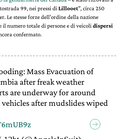
ostrada 99, nei pressi di
Lillooet
”, circa 250
. Le stesse forze dell’ordine della nazione
il numero totale di persone e di veicoli
dispersi
 ancora confermato.
looding: Mass Evacuation of
mbia after freak weather
orts are underway for around
 vehicles after mudslides wiped
pT6mUB9z