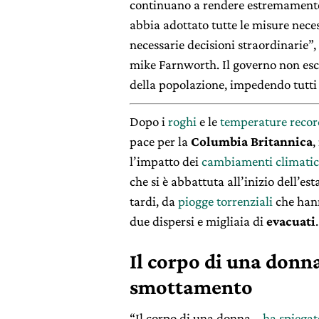
continuano a rendere estremamente d
abbia adottato tutte le misure neces
necessarie decisioni straordinarie”,
mike Farnworth. Il governo non esc
della popolazione, impedendo tutti 
Dopo i
roghi
e le
temperature recor
pace per la
Columbia Britannica
,
l’impatto dei
cambiamenti climatic
che si è abbattuta all’inizio dell’es
tardi, da
piogge torrenziali
che hann
due dispersi e migliaia di
evacuati
.
Il corpo di una donn
smottamento
“Il corpo di una donna –
ha spiega