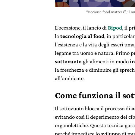
“Because food matters”, il m
L’occasione, il lancio di
Bipod
, il 
la
tecnologia al food
, in particola
l’esistenza e la vita degli esseri um
legame tra uomo e natura. Primo p
sottovuoto
gli alimenti in modo
in
la freschezza e diminuire gli sprech
all’ambiente.
Come funziona il so
Il sottovuoto blocca il processo di
o
evitando così il deperimento dei cib
organolettiche. Questa tecnica gar
perché impedisce lo sviluppo di muff