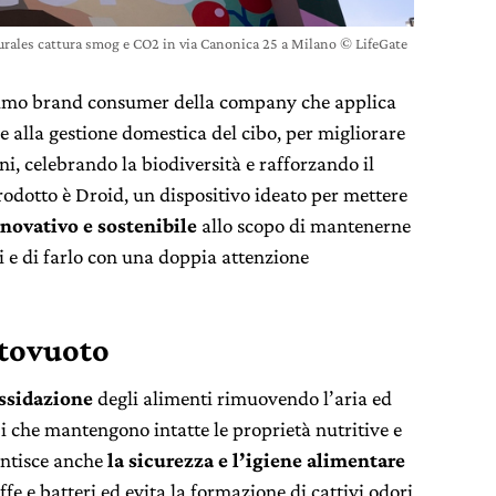
urales cattura smog e CO2 in via Canonica 25 a Milano © LifeGate
primo brand consumer della company che applica
re alla gestione domestica del cibo, per migliorare
ani, celebrando la biodiversità e rafforzando il
rodotto
è Droid, un dispositivo ideato per mettere
novativo e sostenibile
allo scopo di mantenerne
i e di farlo con una doppia attenzione
ttovuoto
ssidazione
degli alimenti rimuovendo l’aria ed
i che mantengono intatte le proprietà nutritive e
antisce anche
la sicurezza e l’igiene alimentare
e e batteri ed evita la formazione di cattivi odori