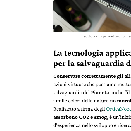
Il sottovuoto permette di conse
La tecnologia applica
per la salvaguardia d
Conservare correttamente gli al
azioni virtuose che possiamo metter
salvaguardia del
Pianeta
anche “il 
i mille colori della natura un
mural
Realizzato a firma degli
OrticaNood
assorbono CO2 e smog
, è un’iniz
d’esperienza nello sviluppo e ricerca