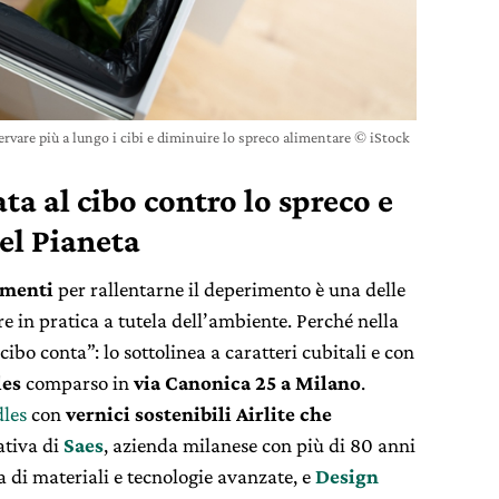
rvare più a lungo i cibi e diminuire lo spreco alimentare © iStock
ta al cibo contro lo spreco e
el Pianeta
imenti
per rallentarne il deperimento è una delle
e in pratica a tutela dell’ambiente. Perché nella
cibo conta”: lo sottolinea a caratteri cubitali e con
es
comparso in
via Canonica 25 a Milano
.
les
con
vernici sostenibili Airlite che
iativa di
Saes
, azienda milanese con più di 80 anni
 di materiali e tecnologie avanzate, ​​e
Design