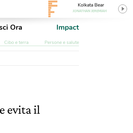
Kolkata Bear
JONATHAN JEREMIAH
sci Ora
Impact
Cibo e terra
Persone e salute
 evita il