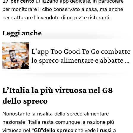
17 per cento
utilizzano app dedicate, in particolare
per monitorare il cibo conservato a casa, ma anche
per catturare l’invenduto di negozi e ristoranti.
Leggi anche
L'app Too Good To Go combatte
lo spreco alimentare e abbatte i
prezzi del cibo
L’Italia la più virtuosa nel G8
dello spreco
Nonostante la risalita dello spreco alimentare
nazionale l’Italia resta comunque la nazione più
virtuosa nel
“G8”dello spreco
che vede i
russi
a