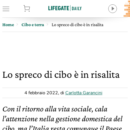
tore
Home
Cibo e terra
Lo spreco di cibo è in risalita
Lo spreco di cibo è in risalita
4 febbraio 2022
,
di
Carlotta Garancini
Con il ritorno alla vita sociale, cala
l’attenzione nella gestione domestica del
cibo, ma l’Italia resta comunque il Paese