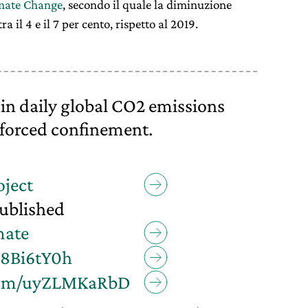
mate Change
, secondo il quale la diminuzione
 il 4 e il 7 per cento, rispetto al 2019.
in daily global CO2 emissions
forced confinement.
ject
published
mate
rJ8Bi6tY0h
.com/uyZLMKaRbD