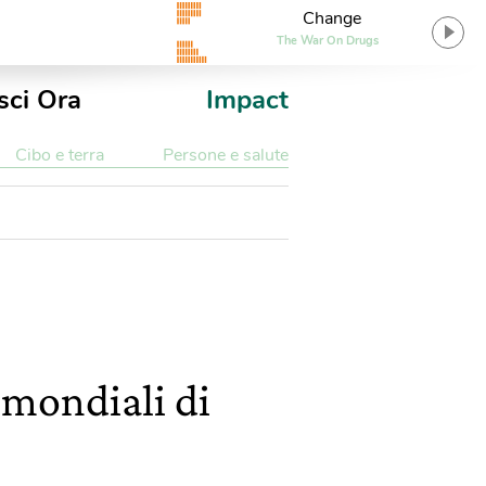
Change
The War On Drugs
sci Ora
Impact
Cibo e terra
Persone e salute
i mondiali di