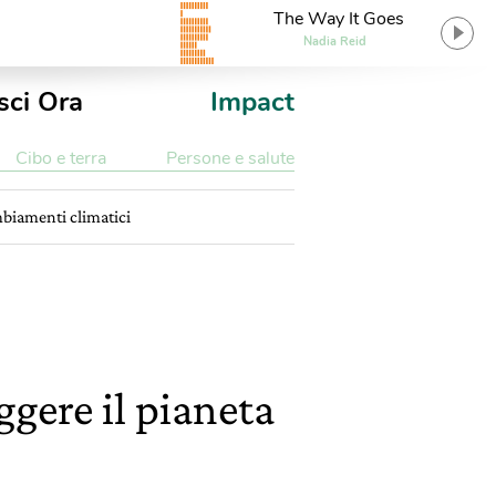
The Way It Goes
Nadia Reid
sci Ora
Impact
Cibo e terra
Persone e salute
mbiamenti climatici
gere il pianeta