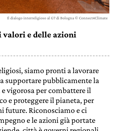
Il dialogo interreligioso al G7 di Bologna © Connect4Climate
 valori e delle azioni
eligiosi, siamo pronti a lavorare
e a supportare pubblicamente la
 e vigorosa per combattere il
 e proteggere il pianeta, per
ni future. Riconosciamo e ci
mpegno e le azioni già portate
iende, città è governi regionali.