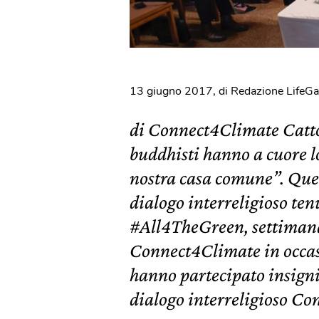
13 giugno 2017
,
di Redazione LifeGa
di Connect4Climate Cattol
buddhisti hanno a cuore lo
nostra casa comune”. Quest
dialogo interreligioso ten
#All4TheGreen, settiman
Connect4Climate in occas
hanno partecipato insigni l
dialogo interreligioso C