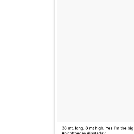
38 mt. long, 8 mt high. Yes I’m the b
#picoftheday #instaday