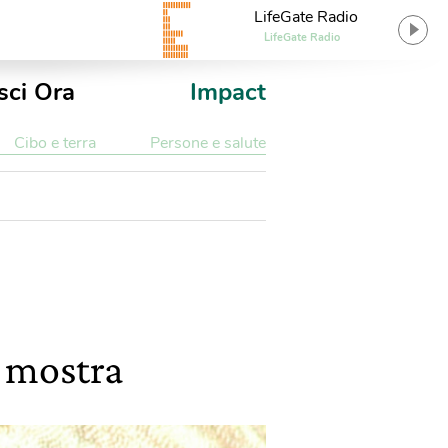
LifeGate Radio
LifeGate Radio
sci Ora
Impact
Cibo e terra
Persone e salute
n mostra