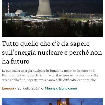
Tutto quello che c’è da sapere
sull’energia nucleare e perché non
ha futuro
Le centrali a energia nucleare in funzione nel mondo sono 449.
Nonostante i tentativi di rianimarlo, il settore sembra ormai sulla
strada della fine, soprattutto a causa delle difficoltà economiche.
Energia
26 luglio 2017
di
Maurizio Bongioanni