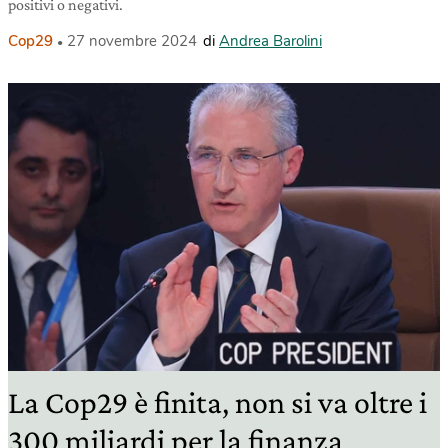
positivi o negativi.
Cop29
27 novembre 2024
di
Andrea Barolini
La Cop29 è finita, non si va oltre i
300 miliardi per la finanza