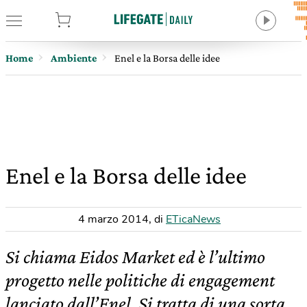
tore
Home
Ambiente
Enel e la Borsa delle idee
Enel e la Borsa delle idee
4 marzo 2014
,
di
ETicaNews
Si chiama Eidos Market ed è l’ultimo
progetto nelle politiche di engagement
lanciato dall’Enel. Si tratta di una sorta