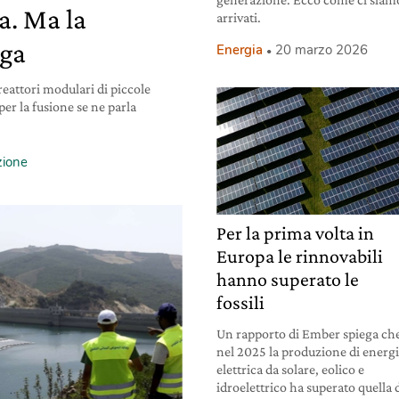
ia. Ma la
arrivati.
nga
Energia
20 marzo 2026
reattori modulari di piccole
er la fusione se ne parla
ione
Per la prima volta in
Europa le rinnovabili
hanno superato le
fossili
Un rapporto di Ember spiega ch
nel 2025 la produzione di energ
elettrica da solare, eolico e
idroelettrico ha superato quella 