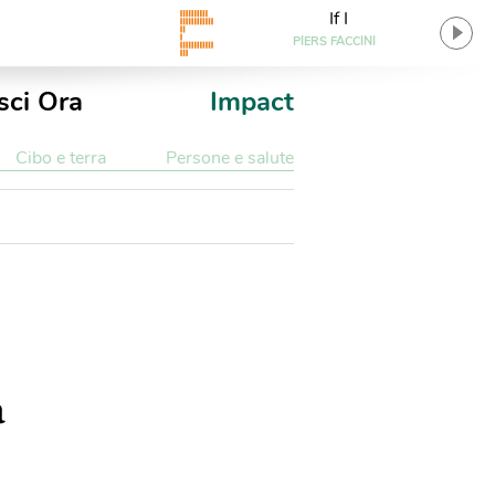
If I
PIERS FACCINI
sci Ora
Impact
Cibo e terra
Persone e salute
a