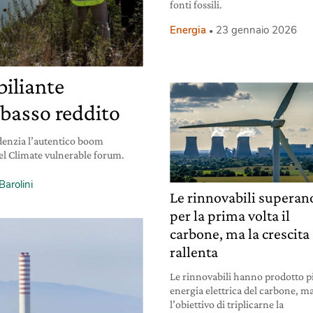
fonti fossili.
Energia
23 gennaio 2026
biliante
a basso reddito
denzia l’autentico boom
del Climate vulnerable forum.
arolini
Le rinnovabili superan
per la prima volta il
carbone, ma la crescita
rallenta
Le rinnovabili hanno prodotto p
energia elettrica del carbone, m
l’obiettivo di triplicarne la