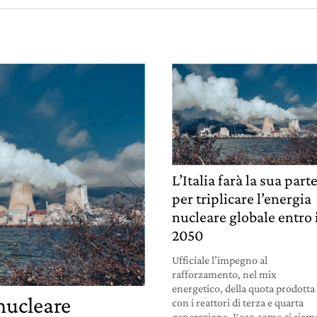
L’Italia farà la sua part
per triplicare l’energia
nucleare globale entro 
2050
Ufficiale l’impegno al
rafforzamento, nel mix
energetico, della quota prodotta
nucleare
con i reattori di terza e quarta
generazione. Ecco come ci siam