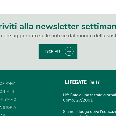
riviti alla newsletter settima
nere aggiornato sulle notizie dal mondo della sost
ISCRIVITI
OMPANY
ONTATTI
LifeGate è una testata giornal
HI SIAMO
Como, 27/2001
A STORIA
Siamo il luogo dove l'educazi
AIL