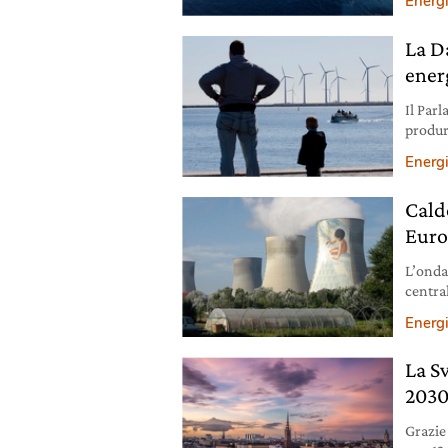
Energ
rinnova
è nella
La D
durante
ener
Il Par
produr
nel 20
Energ
Cald
Euro
L’ondat
centra
a raffr
Energ
La Sv
2030
Grazie 