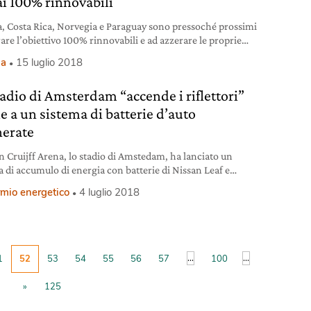
i 100% rinnovabili
a, Costa Rica, Norvegia e Paraguay sono pressoché prossimi
are l’obiettivo 100% rinnovabili e ad azzerare le proprie
oni di CO2.
ia
15 luglio 2018
tadio di Amsterdam “accende i riflettori”
e a un sistema di batterie d’auto
nerate
an Cruijff Arena, lo stadio di Amstedam, ha lanciato un
a di accumulo di energia con batterie di Nissan Leaf e
er Eaton che stoccano quella prodotta dal suo impianto
rmio energetico
4 luglio 2018
ltaico.
...
...
1
52
53
54
55
56
57
100
»
125