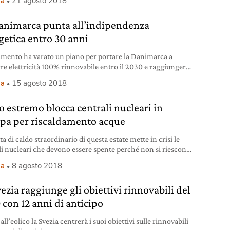
ia
21 agosto 2018
bile. Sull’isola si sta lavorando alacremente, ora il progetto
 fase di test del sistema. Se le prove daranno esito positivo,
animarca punta all’indipendenza
 l’estate 2019 Tilos sarà la
getica entro 30 anni
lamento ha varato un piano per portare la Danimarca a
re elettricità 100% rinnovabile entro il 2030 e raggiungere
50 l’indipendenza energetica.
ia
15 agosto 2018
o estremo blocca centrali nucleari in
pa per riscaldamento acque
a di caldo straordinario di questa estate mette in crisi le
li nucleari che devono essere spente perché non si riescono
eddare i reattori.
ia
8 agosto 2018
ezia raggiunge gli obiettivi rinnovabili del
 con 12 anni di anticipo
all’eolico la Svezia centrerà i suoi obiettivi sulle rinnovabili