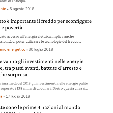
anni di anticipo.
nte
6 agosto 2018
to è importante il freddo per sconfiggere
 e povertà
cato accesso all’energia elettrica implica anche
sibilità di poter utilizzare le tecnologie del freddo
ali per lo sviluppo e garantire acqua cibo e salute a tutti,
rmio energetico
30 luglio 2018
o escluso.
 vanno gli investimenti nelle energie
e, tra passi avanti, battute d’arresto e
che sorpresa
prima metà del 2018 gli investimenti nelle energie pulite
uperato i 138 miliardi di dollari. Dietro questa cifra si
 diversi cambiamenti.
ia
17 luglio 2018
te sono le prime 4 nazioni al mondo