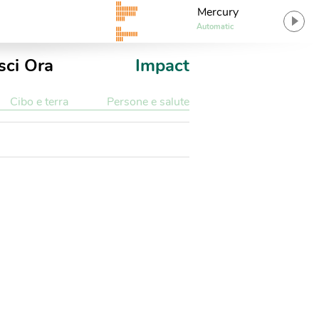
Mercury
Automatic
sci Ora
Impact
Cibo e terra
Persone e salute