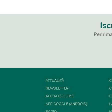
Isc
Per rima
ATTUALITÀ
C
NEWSLETTER
C
APP APPLE (IOS)
C
APP GOOGLE (ANDROID)
L
RADIO
M