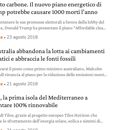
tto carbone. Il nuovo piano energetico di
p potrebbe causare 1000 morti l’anno
ntenere le sue promesse elettorali a favore della lobby del
e, Donald Trump ha presentato il piano “Affordable clean
, un lasciapassare per le vecchie e inquinanti centrali a
ia
23 agosto 2018
e.
stralia abbandona la lotta ai cambiamenti
tici e abbraccia le fonti fossili
lvarsi il posto come primo ministro australiano, Malcolm
ll rinuncia al piano per la riduzione delle emissioni mentre
origeni combattono contro una delle miniere di carbone più
ia
21 agosto 2018
 al mondo.
s, la prima isola del Mediterraneo a
ntare 100% rinnovabile
 di Tilos, grazie al progetto europeo Tilos Horizon che
 lo sfruttamento dell’energia solare, eolica e sistemi di
lo, sarà alimentata al 100 per cento da energia