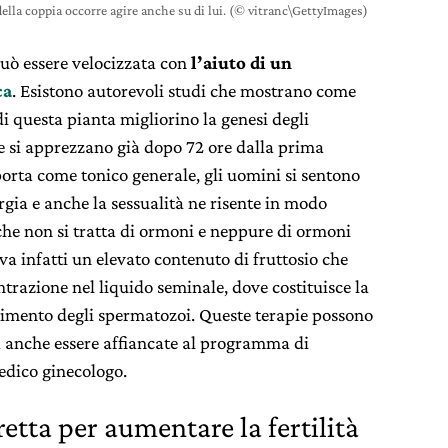
 della coppia occorre agire anche su di lui. (© vitranc\GettyImages)
può essere velocizzata con
l’aiuto di un
ca
. Esistono autorevoli studi che mostrano come
di questa pianta migliorino la genesi degli
 e si apprezzano già dopo 72 ore dalla prima
rta come tonico generale, gli uomini si sentono
rgia e anche la sessualità ne risente in modo
 che non si tratta di ormoni e neppure di ormoni
ova infatti un elevato contenuto di fruttosio che
trazione nel liquido seminale, dove costituisce la
ovimento degli spermatozoi. Queste terapie possono
ma anche essere affiancate al programma di
edico ginecologo.
retta per aumentare la fertilità