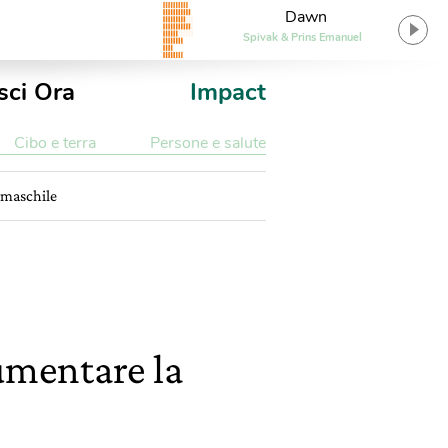
Dawn
Spivak & Prins Emanuel
sci Ora
Impact
Cibo e terra
Persone e salute
e maschile
aumentare la