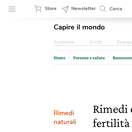
Store
Newsletter
Cerca
Capire il mondo
Ambiente
Diritti
Energi
Home
Persone e salute
Benessere
Rimedi 
Rimedi
fertilit
naturali