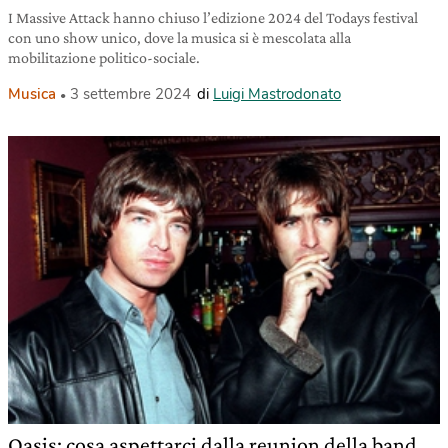
I Massive Attack hanno chiuso l’edizione 2024 del Todays festival
con uno show unico, dove la musica si è mescolata alla
mobilitazione politico-sociale.
Musica
3 settembre 2024
di
Luigi Mastrodonato
Oasis: cosa aspettarci dalla reunion della band