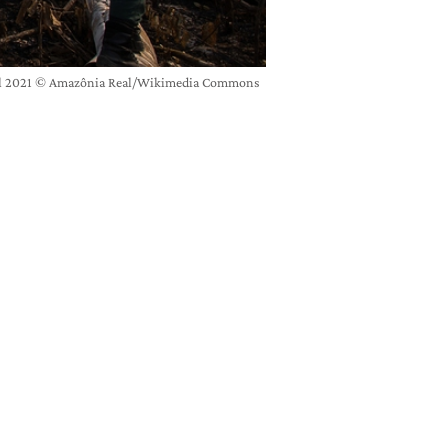
ria nel 2021 © Amazônia Real/Wikimedia Commons