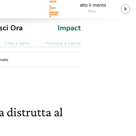
alto il mento
Altea
sci Ora
Impact
Cibo e terra
Persone e salute
inuto
a distrutta al