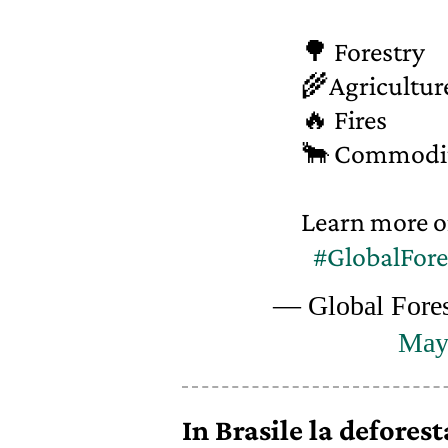
🌳 Forestry
🌾Agricultur
🔥 Fires
🐂 Commodity
Learn more o
#GlobalFor
— Global Fores
May
In Brasile la defores