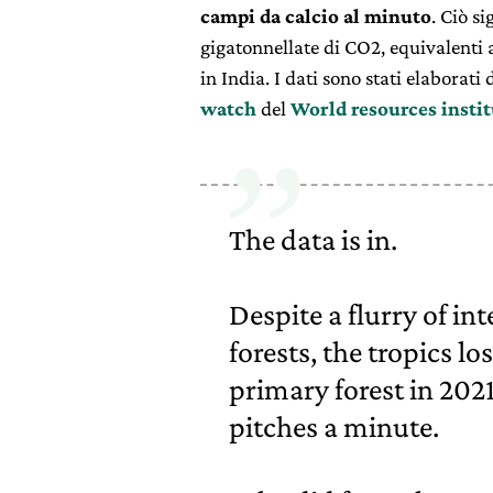
campi da calcio al minuto
. Ciò s
gigatonnellate di CO2, equivalenti a
in India. I dati sono stati elaborati
watch
del
World resources instit
The data is in.
Despite a flurry of in
forests, the tropics lo
primary forest in 2021,
pitches a minute.