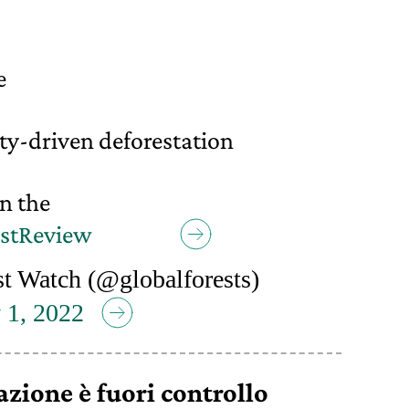
e
-driven deforestation
n the
estReview
t Watch (@globalforests)
 1, 2022
tazione è fuori controllo