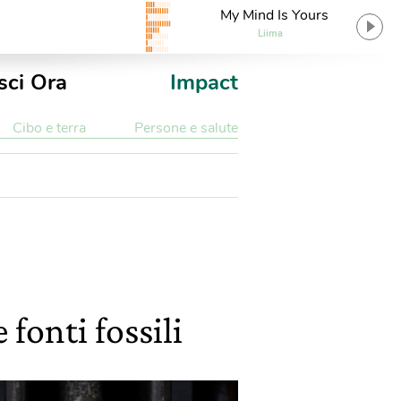
My Mind Is Yours
Liima
sci Ora
Impact
Cibo e terra
Persone e salute
 fonti fossili