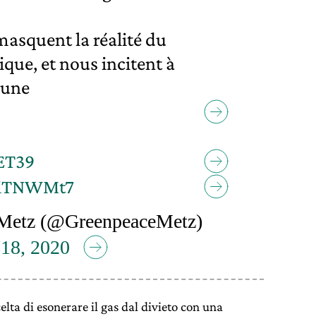
asquent la réalité du
que, et nous incitent à
 une
9ET39
hdiTNWMt7
Metz (@GreenpeaceMetz)
 18, 2020
scelta di esonerare il gas dal divieto con una