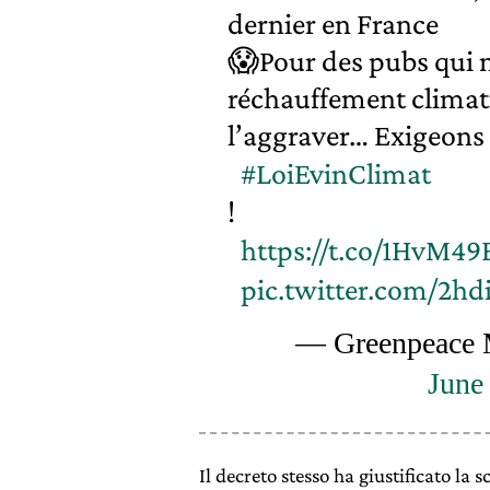
dernier en France
😱Pour des pubs qui m
réchauffement climati
l’aggraver… Exigeons
#LoiEvinClimat
!
https://t.co/1HvM4
pic.twitter.com/2
— Greenpeace 
June
Il decreto stesso ha giustificato la 