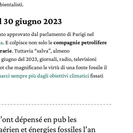
ientalisti.
al 30 giugno 2023
tato approvato dal parlamento di Parigi nel
za
. E colpisce non solo le
compagnie petrolifere
rarie
. Tuttavia “salva”, almeno
0 giugno del 2023, giornali, radio, televisioni
 che magnificano le virtù di una fonte fossile il
arci sempre più dagli obiettivi climatici
fissati
u’ont dépensé en pub les
érien et énergies fossiles l’an