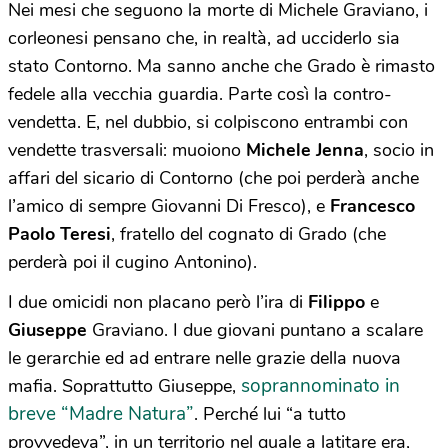
Nei mesi che seguono la morte di Michele Graviano, i
corleonesi pensano che, in realtà, ad ucciderlo sia
stato Contorno. Ma sanno anche che Grado è rimasto
fedele alla vecchia guardia. Parte così la contro-
vendetta. E, nel dubbio, si colpiscono entrambi con
vendette trasversali: muoiono
Michele Jenna
, socio in
affari del sicario di Contorno (che poi perderà anche
l’amico di sempre Giovanni Di Fresco), e
Francesco
Paolo Teresi
, fratello del cognato di Grado (che
perderà poi il cugino Antonino).
I due omicidi non placano però l’ira di
Filippo
e
Giuseppe
Graviano. I due giovani puntano a scalare
le gerarchie ed ad entrare nelle grazie della nuova
soprannominato in
mafia. Soprattutto Giuseppe,
breve “Madre Natura”
. Perché lui “a tutto
provvedeva”, in un territorio nel quale a latitare era,