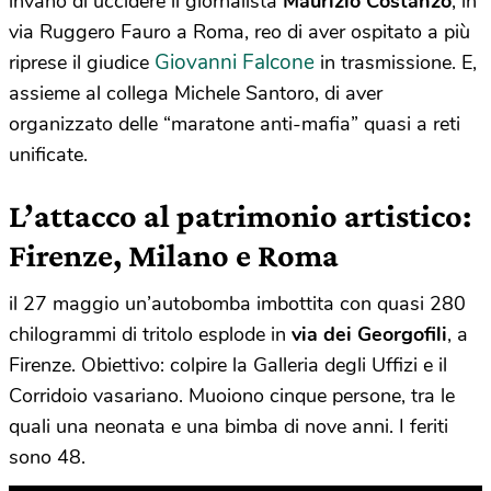
invano di uccidere il giornalista
Maurizio Costanzo
, in
via Ruggero Fauro a Roma, reo di aver ospitato a più
Giovanni Falcone
riprese il giudice
in trasmissione. E,
assieme al collega Michele Santoro, di aver
organizzato delle “maratone anti-mafia” quasi a reti
unificate.
L’attacco al patrimonio artistico:
Firenze, Milano e Roma
il 27 maggio un’autobomba imbottita con quasi 280
chilogrammi di tritolo esplode in
via dei Georgofili
, a
Firenze. Obiettivo: colpire la Galleria degli Uffizi e il
Corridoio vasariano. Muoiono cinque persone, tra le
quali una neonata e una bimba di nove anni. I feriti
sono 48.