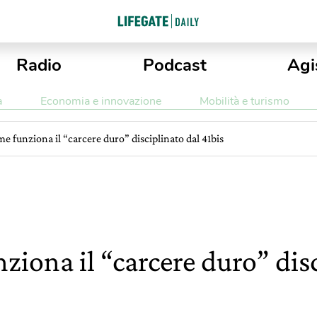
Radio
Podcast
Agi
a
Economia e innovazione
Mobilità e turismo
me funziona il “carcere duro” disciplinato dal 41bis
ziona il “carcere duro” dis