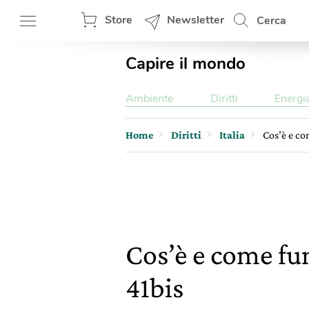
Store
Newsletter
Cerca
Capire il mondo
Ambiente
Diritti
Energi
Home
Diritti
Italia
Cos’è e co
Cos’è e come fun
41bis