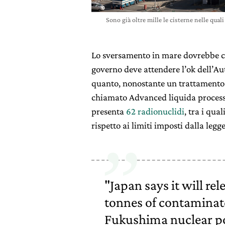
Sono già oltre mille le cisterne nelle qual
Lo sversamento in mare dovrebbe co
governo deve attendere l’ok dell’Au
quanto, nonostante un trattamento 
chiamato Advanced liquida processi
presenta
62 radionuclidi
, tra i qual
rispetto ai limiti imposti dalla legge
"Japan says it will re
tonnes of contaminat
Fukushima nuclear po