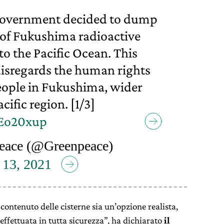
 government decided to dump
s of Fukushima radioactive
to the Pacific Ocean. This
disregards the human rights
people in Fukushima, wider
cific region. [1/3]
REo20xup
eace (@Greenpeace)
 13, 2021
contenuto delle cisterne sia un’opzione realista,
ffettuata in tutta sicurezza”, ha dichiarato
il