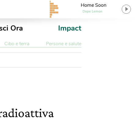
Home Soon
Dope Lemon
sci Ora
Impact
Cibo e terra
Persone e salute
radioattiva