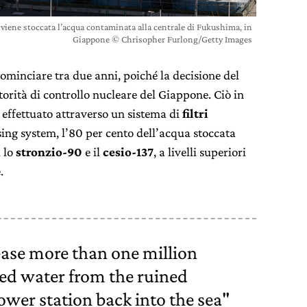
i viene stoccata l’acqua contaminata alla centrale di Fukushima, in
Giappone © Chrisopher Furlong/Getty Images
minciare tra due anni, poiché la decisione del
torità di controllo nucleare del Giappone. Ciò in
effettuato attraverso un sistema di
filtri
ng system, l’80 per cento dell’acqua stoccata
i lo
stronzio-90
e il
cesio-137
, a livelli superiori
.
lease more than one million
ed water from the ruined
wer station back into the sea"