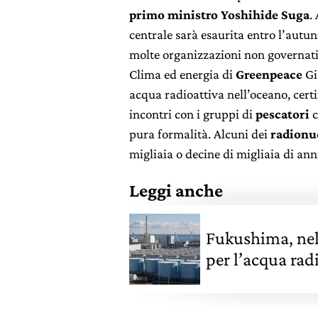
primo ministro Yoshihide Suga
.
centrale sarà esaurita entro l’autu
molte organizzazioni non governat
Clima ed energia di
Greenpeace
Gi
acqua radioattiva nell’oceano, certi
incontri con i gruppi di
pescatori
c
pura formalità. Alcuni dei
radionu
migliaia o decine di migliaia di ann
Leggi anche
Fukushima, nel 
per l’acqua rad