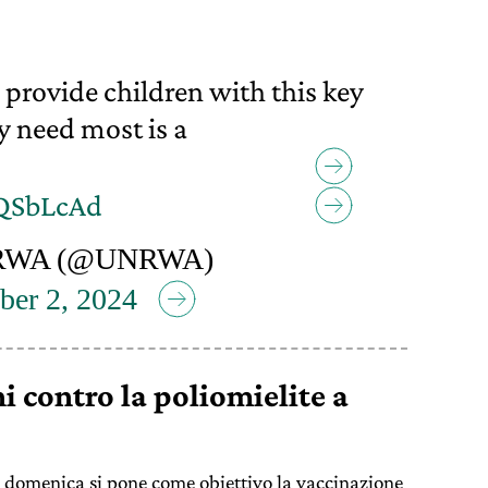
 provide children with this key
y need most is a
sQSbLcAd
RWA (@UNRWA)
ber 2, 2024
i contro la poliomielite a
 domenica si pone come obiettivo la vaccinazione