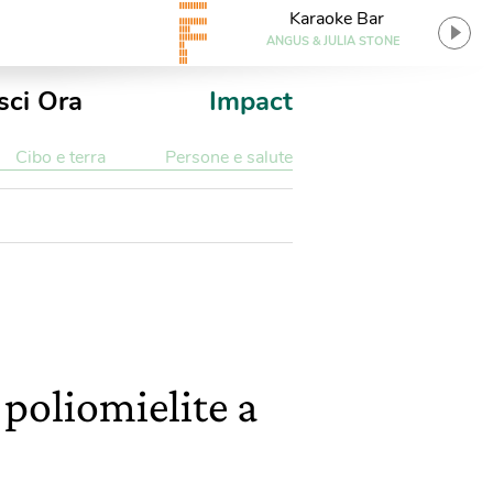
Karaoke Bar
ANGUS & JULIA STONE
sci Ora
Impact
Cibo e terra
Persone e salute
 poliomielite a