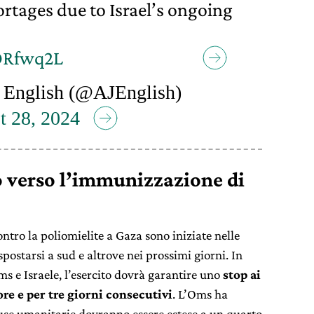
rtages due to Israel’s ongoing
lORfwq2L
 English (@AJEnglish)
t 28, 2024
to verso l’immunizzazione di
tro la poliomielite a Gaza sono iniziate nelle
 spostarsi a sud e altrove nei prossimi giorni. In
ms e Israele, l’esercito dovrà garantire uno
stop ai
e e per tre giorni consecutivi
. L’Oms ha
se umanitarie dovranno essere estese a un quarto