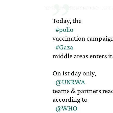
Today, the
#polio
vaccination campaign
#Gaza
middle areas enters i
On 1st day only,
@UNRWA
teams & partners rea
according to
@WHO