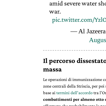
amid severe water sho
war.
pic.twitter.com/Yz
— Al Jazeera
Augus
Il percorso dissesta
massa
Le operazioni di immunizzazione con
zone centrali della Striscia, per poi
base ai
termini dell’accordo
tra l’O
combattimenti per almeno otto or
affermato che probabilmente le pau