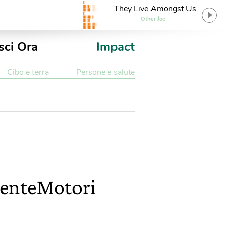
They Live Amongst Us
Other Joe
sci Ora
Impact
Cibo e terra
Persone e salute
 GenteMotori