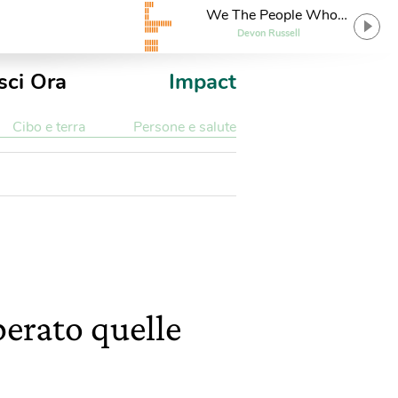
We The People Who
Are Darker Than Blue
Devon Russell
sci Ora
Impact
Cibo e terra
Persone e salute
erato quelle