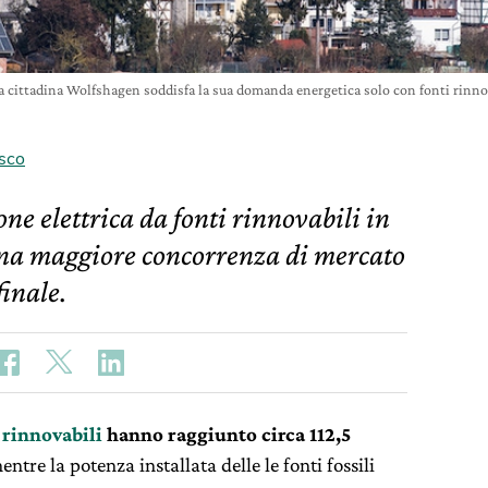
a cittadina Wolfshagen soddisfa la sua domanda energetica solo con fonti rinn
sco
e elettrica da fonti rinnovabili in
na maggiore concorrenza di mercato
inale.
 rinnovabili
hanno raggiunto circa 112,5
mentre la potenza installata delle le fonti fossili