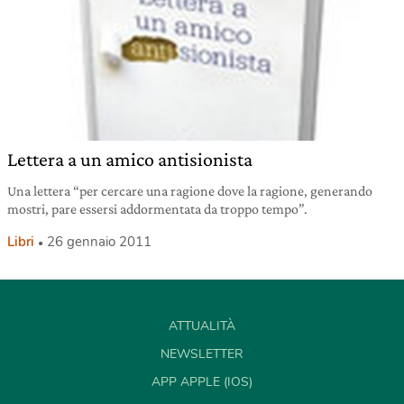
Lettera a un amico antisionista
Una lettera “per cercare una ragione dove la ragione, generando
mostri, pare essersi addormentata da troppo tempo”.
Libri
26 gennaio 2011
ATTUALITÀ
NEWSLETTER
APP APPLE (IOS)