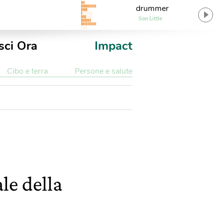
drummer
Son Little
sci Ora
Impact
Cibo e terra
Persone e salute
le della