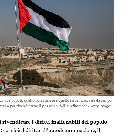
da due popoli, quello palestinese e quello israeliano, che da tempo
rano per rivendicarne il possesso. ©ilia Yefimovich/Getty images
di
rivendicare i diritti inalienabili del popolo
nu, cioè il diritto all’autodeterminazione, il