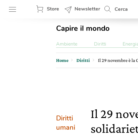
Store
Newsletter
Cerca
Capire il mondo
Ambiente
Diritti
Energi
Home
Diritti
Il 29 novembre è la 
Il 29 nov
Diritti
solidarie
umani