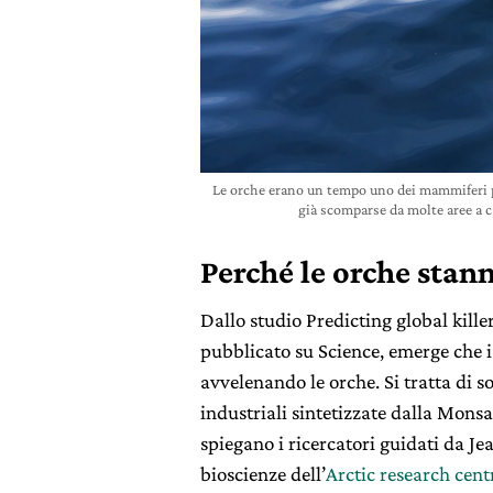
Le orche erano un tempo uno dei mammiferi più
già scomparse da molte aree a 
Perché le orche sta
Dallo studio Predicting global kill
pubblicato su Science, emerge che 
avvelenando le orche. Si tratta di 
industriali sintetizzate dalla Monsan
spiegano i ricercatori guidati da J
bioscienze dell’
Arctic research cent