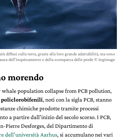
 diffusi sulla terra, grazie alla loro grande adattabilità, ma sono
causa dell’inquinamento e della scomparsa delle prede © Ingimage
nno morendo
er whale population collapse from PCB pollution,
i
policlorobifenili
, noti con la sigla PCB, stanno
sostanze chimiche prodotte tramite processi
to a partire dall’inizio del secolo scorso. I PCB,
ean-Pierre Desforges, del Dipartimento di
re dell’università Aarhus
, si accumulano nei vari