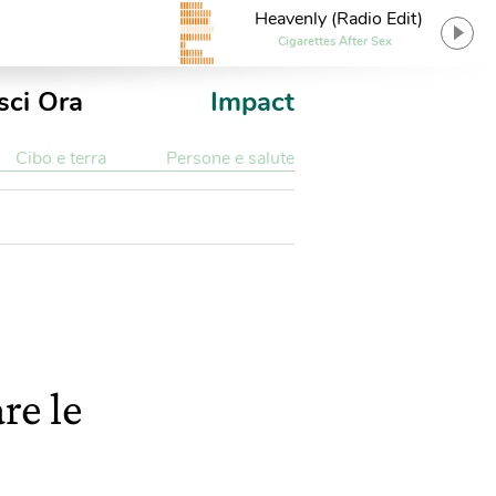
Heavenly (Radio Edit)
Cigarettes After Sex
sci Ora
Impact
Cibo e terra
Persone e salute
re le