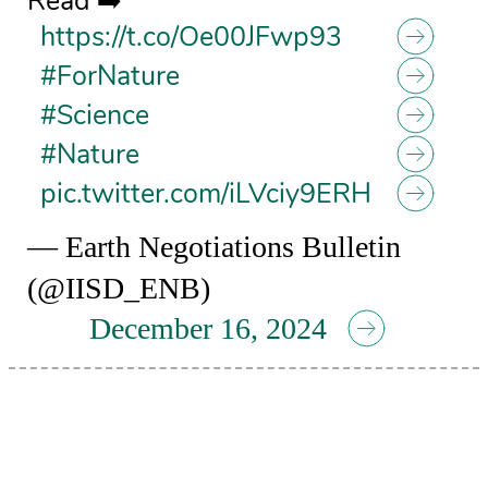
Read ➡️
https://t.co/Oe00JFwp93
#ForNature
#Science
#Nature
pic.twitter.com/iLVciy9ERH
— Earth Negotiations Bulletin
(@IISD_ENB)
December 16, 2024