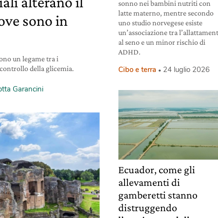
iali alterano il
sonno nei bambini nutriti con
latte materno, mentre secondo
ove sono in
uno studio norvegese esiste
un’associazione tra l’allattamen
al seno e un minor rischio di
ADHD.
ono un legame tra i
l controllo della glicemia.
Cibo e terra
24 luglio 2026
otta Garancini
Ecuador, come gli
allevamenti di
gamberetti stanno
distruggendo