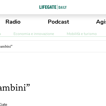
Radio
Podcast
Agi
a
Economia e innovazione
Mobilità e turismo
 bambini”
bambini”
eGate