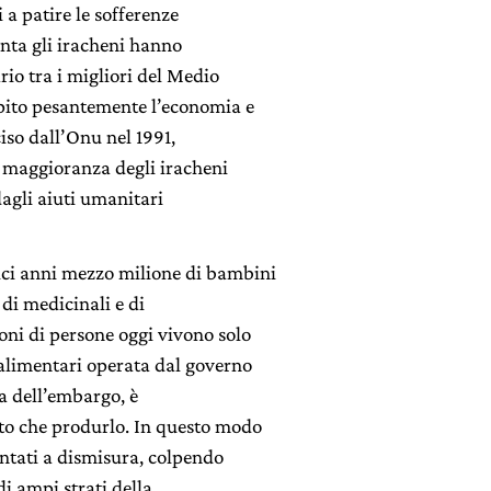
 a patire le sofferenze
nta gli iracheni hanno
rio tra i migliori del Medio
lpito pesantemente l’economia e
iso dall’Onu nel 1991,
e maggioranza degli iracheni
agli aiuti umanitari
ici anni mezzo milione di bambini
di medicinali e di
oni di persone oggi vivono solo
i alimentari operata dal governo
a dell’embargo, è
sto che produrlo. In questo modo
entati a dismisura, colpendo
i ampi strati della