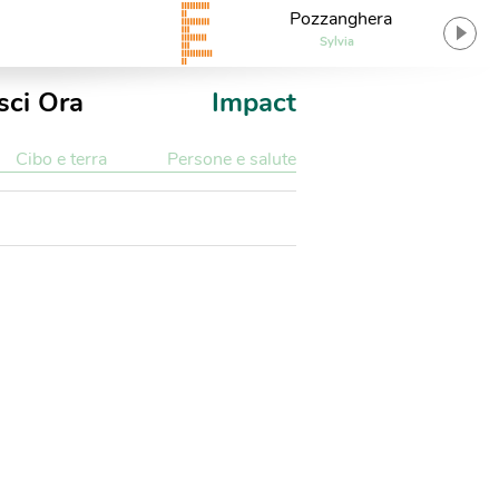
Pozzanghera
Sylvia
sci Ora
Impact
Cibo e terra
Persone e salute