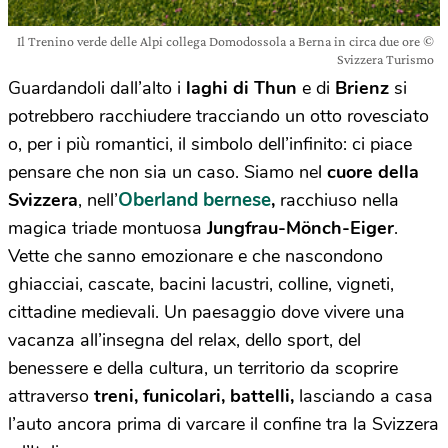
Il Trenino verde delle Alpi collega Domodossola a Berna in circa due ore ©
Svizzera Turismo
Guardandoli dall’alto i
laghi di Thun
e di
Brienz
si
potrebbero racchiudere tracciando un otto rovesciato
o, per i più romantici, il simbolo dell’infinito: ci piace
pensare che non sia un caso. Siamo nel
cuore della
Oberland bernese
Svizzera
, nell’
,
racchiuso nella
magica triade montuosa
Jungfrau-Mönch-Eiger
.
Vette che sanno emozionare e che nascondono
ghiacciai, cascate, bacini lacustri, colline, vigneti,
cittadine medievali. Un paesaggio dove vivere una
vacanza all’insegna del relax, dello sport, del
benessere e della cultura, un territorio da scoprire
attraverso
treni, funicolari, battelli,
lasciando a casa
l’auto ancora prima di varcare il confine tra la Svizzera