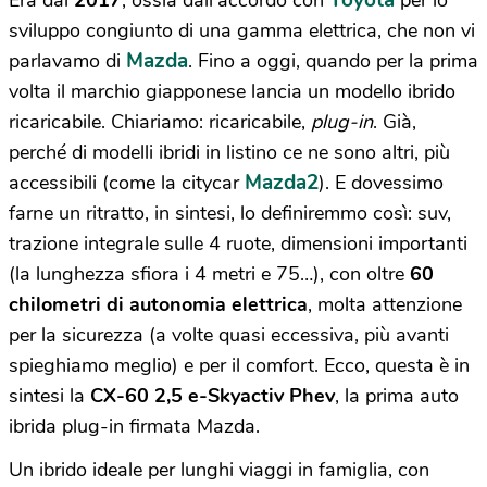
Toyota
Era dal
2017
, ossia dall’accordo con
per lo
sviluppo congiunto di una gamma elettrica, che non vi
Mazda
parlavamo di
. Fino a oggi, quando per la prima
volta il marchio giapponese lancia un modello ibrido
ricaricabile. Chiariamo: ricaricabile,
plug-in
. Già,
perché di modelli ibridi in listino ce ne sono altri, più
Mazda2
accessibili (come la citycar
). E dovessimo
farne un ritratto, in sintesi, lo definiremmo così: suv,
trazione integrale sulle 4 ruote, dimensioni importanti
(la lunghezza sfiora i 4 metri e 75…), con oltre
60
chilometri di autonomia elettrica
, molta attenzione
per la sicurezza (a volte quasi eccessiva, più avanti
spieghiamo meglio) e per il comfort. Ecco, questa è in
sintesi la
CX-60 2,5 e-Skyactiv Phev
, la prima auto
ibrida plug-in firmata Mazda.
Un ibrido ideale per lunghi viaggi in famiglia, con