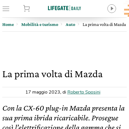
tore
Home
Mobilità e turismo
Auto
La prima volta di Mazda
La prima volta di Mazda
17 maggio 2023
,
di
Roberto Sposini
Con la CX-60 plug-in Mazda presenta la
sua prima ibrida ricaricabile. Prosegue
così l’elettrificazione della gamma che si