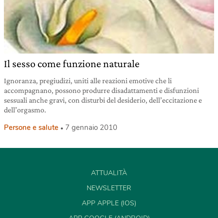
Il sesso come funzione naturale
Ignoranza, pregiudizi, uniti alle reazioni emotive che li
accompagnano, possono produrre disadattamenti e disfunzioni
sessuali anche gravi, con disturbi del desiderio, dell’eccitazione e
dell’orgasmo.
Persone e salute
7 gennaio 2010
ATTUALITÀ
NEWSLETTER
APP APPLE (IOS)