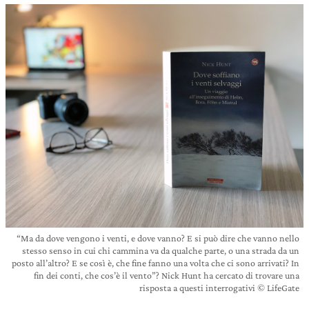
“Ma da dove vengono i venti, e dove vanno? E si può dire che vanno nello
stesso senso in cui chi cammina va da qualche parte, o una strada da un
posto all’altro? E se così è, che fine fanno una volta che ci sono arrivati? In
fin dei conti, che cos’è il vento”? Nick Hunt ha cercato di trovare una
risposta a questi interrogativi © LifeGate