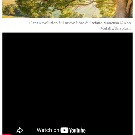
Plant Revolution è il nuovo libro di Stefano Mancuso © Rob
Mulally/Unsplash