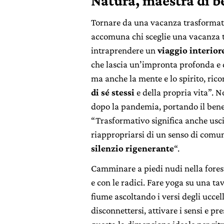
Natura, maestra di b
Tornare da una vacanza trasformati,
accomuna chi sceglie una vacanza t
intraprendere un
viaggio interior
che lascia un’impronta profonda e du
ma anche la mente e lo spirito, ri
di sé stessi
e della propria vita”. N
dopo la pandemia, portando il benes
“Trasformativo significa anche usci
riappropriarsi di un senso di comun
silenzio rigenerante
“.
Camminare a piedi nudi nella forest
e con le radici. Fare yoga su una ta
fiume ascoltando i versi degli uccel
disconnettersi, attivare i sensi e pr