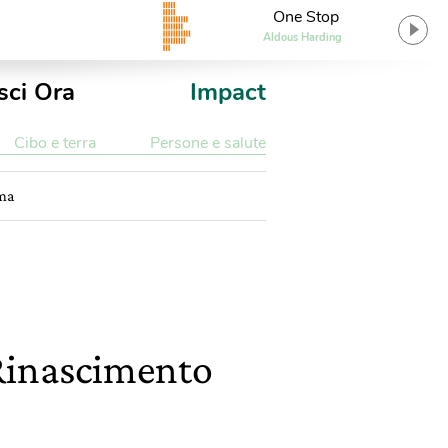
One Stop
Aldous Harding
sci Ora
Impact
Cibo e terra
Persone e salute
ima
 Rinascimento