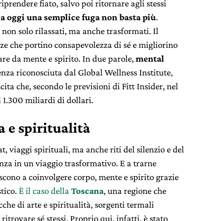
rendere fiato, salvo poi ritornare agli stessi
a oggi una semplice fuga non basta più
.
non solo rilassati, ma anche trasformati. Il
nze che portino consapevolezza di sé e migliorino
re da mente e spirito. In due parole,
mental
nza riconosciuta dal Global Wellness Institute,
ita che, secondo le previsioni di Fitt Insider, nel
 1.300 miliardi di dollari.
 e spiritualità
t, viaggi spirituali, ma anche riti del silenzio e del
za in un viaggio trasformativo. E a trarne
scono a coinvolgere corpo, mente e spirito grazie
stico.
È il caso della
Toscana
, una regione che
che di arte e spiritualità, sorgenti termali
itrovare sé stessi. Proprio qui, infatti, è stato