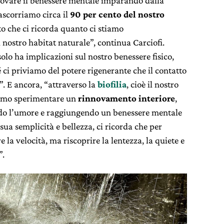
trovare il benessere mentale imparando dalla
rascorriamo circa il
90 per cento del nostro
o che ci ricorda quanto ci stiamo
nostro habitat naturale”, continua Carciofi.
olo ha implicazioni sul nostro benessere fisico,
ci priviamo del potere rigenerante che il contatto
”. E ancora, “attraverso la
biofilia
, cioè il nostro
iamo sperimentare un
rinnovamento interiore
,
ndo l’umore e raggiungendo un benessere mentale
 sua semplicità e bellezza, ci ricorda che per
a velocità, ma riscoprire la lentezza, la quiete e
”.