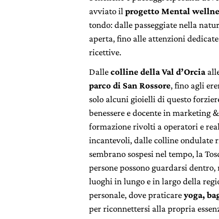
avviato il
progetto Mental welln
tondo: dalle passeggiate nella natura
aperta, fino alle attenzioni dedicate
ricettive.
Dalle
colline della Val d’Orcia
all
parco di San Rossore
, fino agli e
solo alcuni gioielli di questo forzier
benessere e docente in marketing & 
formazione rivolti a operatori e rea
incantevoli, dalle colline ondulate r
sembrano sospesi nel tempo, la Tosc
persone possono guardarsi dentro, ral
luoghi in lungo e in largo della reg
personale, dove praticare
yoga, ba
per riconnettersi alla propria essenz