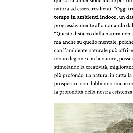
questa la dimensione ideale per ri
natura ad essere resilienti. “Oggi t
tempo in ambienti indoor,
un dat
progressivamente allontanando dal 
“Questo distacco dalla natura non s
ma anche su quello mentale, poiché 
con l’ambiente naturale può offrire
innato legame con la natura, poss
stimolando la creatività, migliora
più profondo. La natura, in tutta la
prosperare non dobbiamo rincorrere l
la profondità della nostra esistenza