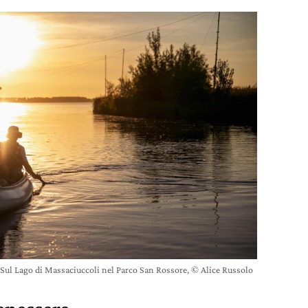
Sul Lago di Massaciuccoli nel Parco San Rossore, © Alice Russolo