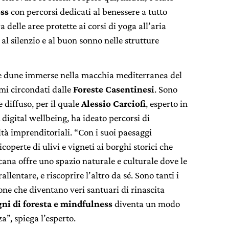
ess
con percorsi dedicati al benessere a tutto
 delle aree protette ai corsi di yoga all’aria
 al silenzio e al buon sonno nelle strutture
e dune immerse nella macchia mediterranea del
remi circondati dalle
Foreste Casentinesi
. Sono
e diffuso, per il quale
Alessio Carciofi
, esperto in
digital wellbeing, ha ideato percorsi di
ltà imprenditoriali. “Con i suoi paesaggi
icoperte di ulivi e vigneti ai borghi storici che
ana offre uno spazio naturale e culturale dove le
lentare, e riscoprire l’altro da sé. Sono tanti i
ione che diventano veri santuari di rinascita
gni di foresta e mindfulness
diventa un modo
a”, spiega l’esperto.