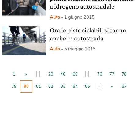
a idrogeno autostradale
Auto
1 giugno 2015
Ora le piste ciclabili si fanno
anche in autostrada
Auto
5 maggio 2015
...
...
1
«
20
40
60
76
77
78
...
79
80
81
82
83
84
85
»
87