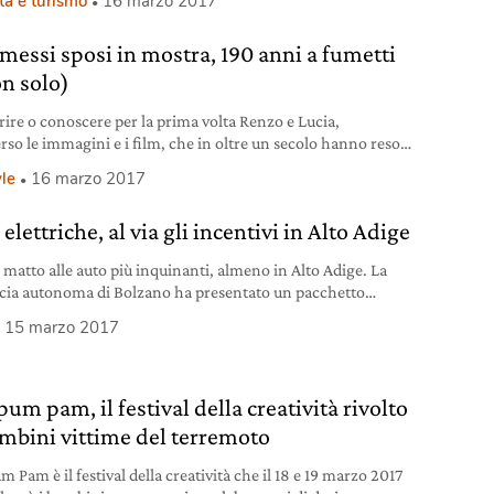
tà e turismo
16 marzo 2017
ca per camion e il lancio di un autobus elettrico-ibrido con
a a induzione, oggi il colosso svedese lancia il primo
omessi sposi in mostra, 190 anni a fumetti
s elettrico a batteria. “Con
on solo)
rire o conoscere per la prima volta Renzo e Lucia,
erso le immagini e i film, che in oltre un secolo hanno reso
maggio. Al WOW Spazio Fumetto di Milano ora è possibile
yle
16 marzo 2017
a mostra per tutta la famiglia
elettriche, al via gli incentivi in Alto Adige
 matto alle auto più inquinanti, almeno in Alto Adige. La
cia autonoma di Bolzano ha presentato un pacchetto
iative per lo svecchiamento del parco circolante in favore
15 marzo 2017
coli più sostenibili. Un insieme di misure che risponde alla
tà di incentivare i privati e le aziende nella transizione dal
rto mediante combustibili fossili a
um pam, il festival della creatività rivolto
ambini vittime del terremoto
 Pam è il festival della creatività che il 18 e 19 marzo 2017