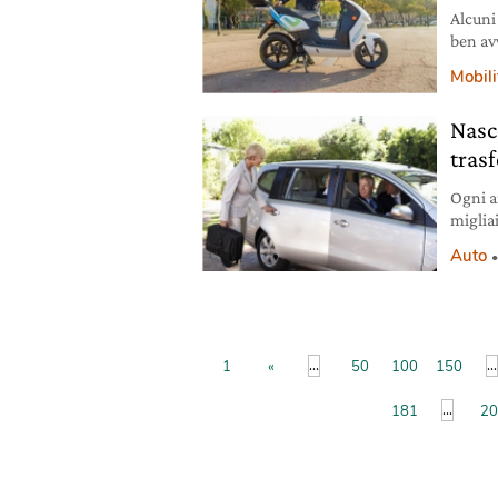
Alcuni
ben avv
maggio
Mobili
nascend
sharin
Nasce
sempre
trasf
Ogni a
migliai
trasfer
Auto
duro i
Le vett
prassi
...
...
1
«
50
100
150
...
181
20