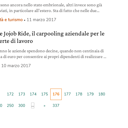
 sono ancora nello stato embrionale, altri invece sono già
iati, in particolare all’estero. Sta di fatto che nelle due
ri città italiane, Milano e Roma, stanno pian piano
tà e turismo
11 marzo 2017
o nuovi servizi dedicati alla mobilità sostenibile. Se il car
g e il bike sharing sono servizi già conosciuti e con numeri
 Jojob Ride, il carpooling aziendale per le
 in crescita,
erte di lavoro
nno le aziende spendono decine, quando non centinaia di
a di euro per consentire ai propri dipendenti di realizzare le
te di lavoro. Una pratica inevitabile e necessaria, ma con un
10 marzo 2017
mpatto tanto sulle casse delle imprese quanto sull’ambiente.
ure sono infatti il mezzo di trasporto più gettonato e questa
 porta
172
173
174
175
176
177
178
179
180
...
0
250
300
»
337