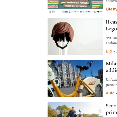
coinvo
attivit
Lifest
Il c
Leg
Avrest
andand
prodot
Bici
casco 
società
Mila
mome
addio
Un’aut
pensar
siano 
Auto
veicol
catali
Scoo
non sa
prim