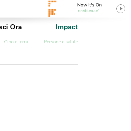
Now It's On
GRANDADDY
sci Ora
Impact
Cibo e terra
Persone e salute