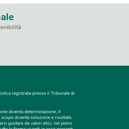
nale
enibilità
istica registrata presso il Tribunale di
one diventa determinazione, il
 scopo diventa soluzione e risultato.
rsi guidare da valori etici, nel pieno
tutte le forme viventi in esso presenti.