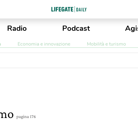
Radio
Podcast
Agi
a
Economia e innovazione
Mobilità e turismo
smo
pagina 176