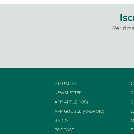
Isc
Per rima
ATTUALITÀ
C
NEWSLETTER
C
APP APPLE (IOS)
C
APP GOOGLE (ANDROID)
L
RADIO
M
PODCAST
P