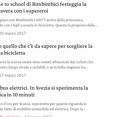
ke to school di Bimbimbici festeggia la
avera con i supereroi
giare con Bimbimbici 2017 l’arrivo della primavera,
 con i figli a scuola in bicicletta. Questa la proposta della
zione Italiana Amici della Bicicletta (Fiab) denominata
20 marzo 2017
a nazionale del “Tutti a scuola a piedi o in bicicletta”.
a è un Paese in cui, a parte alcune realtà virtuose, risulta
 quello che c’è da sapere per scegliere la
ile modificare le abitudini di spostamento
a bicicletta
nte la scorsa estate siete restati affascinati dai ciclisti che
ano lungo strade e ciclabili, e se la bella stagione ha
to in voi il desiderio di praticare il turismo in sella, allora è
17 marzo 2017
il momento di acquistare la prima bicicletta. Le fiere di
e autunnali hanno introdotto una miriade di novità e i
us elettrici. In Svezia si sperimenta la
anti, più agguerriti che
ica in 10 minuti
no d’oro per Scania, sopratutto per quanto riguarda le
in fatto di mobilità sostenibile ed elettrica. Dopo la
orazione per la realizzazione del primo tratto di autostrada