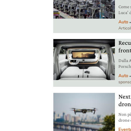
Come s
Luca’ d
messo 
Auto
Artico
Recu
front
Dalla 
Porsch
sosteni
Auto
elettri
sponso
materi
sull’am
Next
dron
Non più
drone 
genera
Event