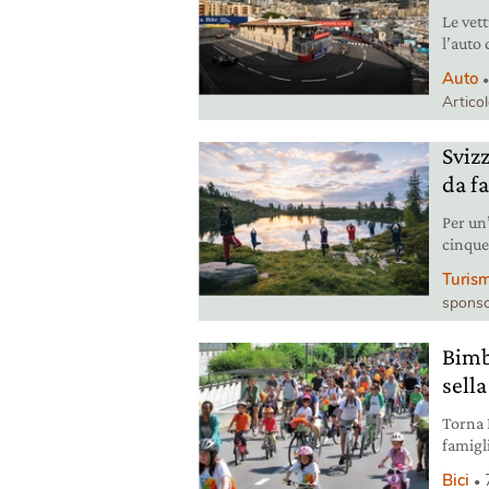
Le vett
l’auto
consum
Auto
Artico
Sviz
da fa
Per un
cinque 
Ticino
Turis
sponso
Bimb
sella
Torna B
famigli
mobilit
Bici