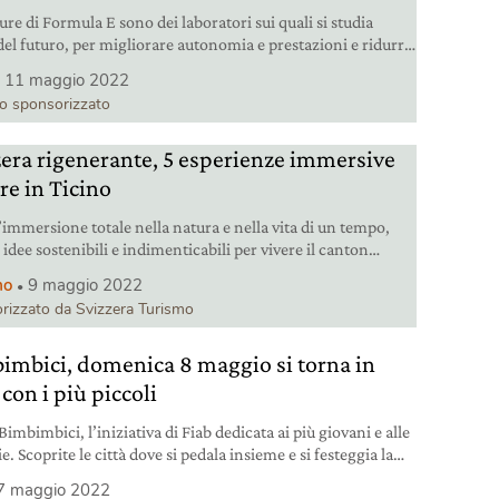
ure di Formula E sono dei laboratori sui quali si studia
 del futuro, per migliorare autonomia e prestazioni e ridurre
i ed emissioni.
11 maggio 2022
lo sponsorizzato
zera rigenerante, 5 esperienze immersive
re in Ticino
’immersione totale nella natura e nella vita di un tempo,
idee sostenibili e indimenticabili per vivere il canton
.
mo
9 maggio 2022
rizzato da Svizzera Turismo
imbici, domenica 8 maggio si torna in
 con i più piccoli
imbimbici, l’iniziativa di Fiab dedicata ai più giovani e alle
e. Scoprite le città dove si pedala insieme e si festeggia la
à attiva.
7 maggio 2022