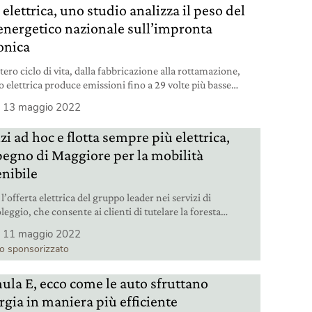
elettrica, uno studio analizza il peso del
energetico nazionale sull’impronta
onica
tero ciclo di vita, dalla fabbricazione alla rottamazione,
o elettrica produce emissioni fino a 29 volte più basse
to a un’endotermica.
13 maggio 2022
zi ad hoc e flotta sempre più elettrica,
pegno di Maggiore per la mobilità
enibile
l’offerta elettrica del gruppo leader nei servizi di
eggio, che consente ai clienti di tutelare la foresta
nica con un semplice click.
11 maggio 2022
lo sponsorizzato
ula E, ecco come le auto sfruttano
rgia in maniera più efficiente