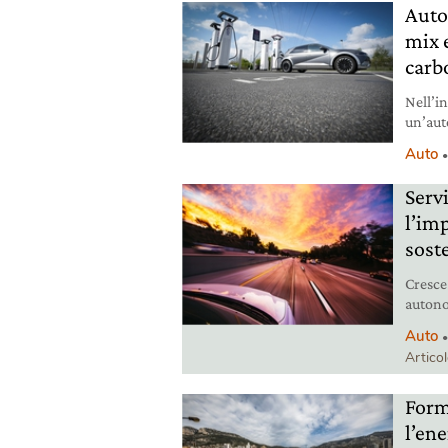
Auto 
mix 
carb
Nell’in
un’aut
rispet
Auto
Servi
l’im
sost
Cresce 
autonol
Amazzo
Auto
Artico
Form
l’ene