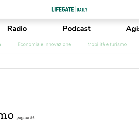
Radio
Podcast
Agi
a
Economia e innovazione
Mobilità e turismo
smo
pagina 56