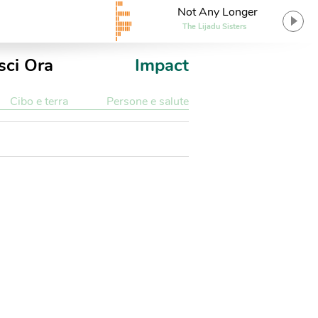
Not Any Longer
The Lijadu Sisters
sci Ora
Impact
Cibo e terra
Persone e salute