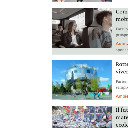
Come
mobi
Farsi 
prospe
più sce
Auto
una co
sponso
L’indu
trasfo
Rott
vive
Parten
sempre 
davver
Ambie
Il fu
mate
ecol