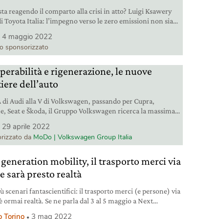
ta reagendo il comparto alla crisi in atto? Luigi Ksawery
i Toyota Italia: l’impegno verso le zero emissioni non sia
in discussione.
4 maggio 2022
lo sponsorizzato
perabilità e rigenerazione, le nuove
iere dell’auto
A di Audi alla V di Volkswagen, passando per Cupra,
e, Seat e Škoda, il Gruppo Volkswagen ricerca la massima
bilità a 360°. Una prospettiva all’interno della quale l’auto
29 aprile 2022
ca è la punta di un iceberg fatto di metodologie, scelta dei
rizzato da
MoDo | Volkswagen Group Italia
ali e dei processi che abbiano l’impatto minore possibile
biente. Lolla di riso,
 generation mobility, il trasporto merci via
e sarà presto realtà
 scenari fantascientifici: il trasporto merci (e persone) via
è ormai realtà. Se ne parla dal 3 al 5 maggio a Next
tion mobility.
o Torino
3 mag 2022