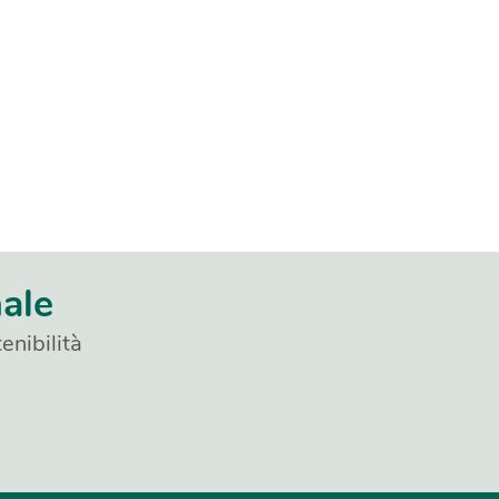
nale
enibilità