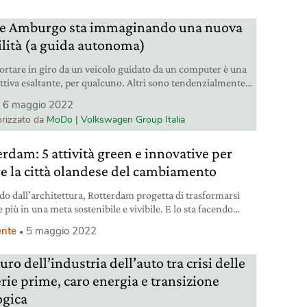
 Amburgo sta immaginando una nuova
lità (a guida autonoma)
portare in giro da un veicolo guidato da un computer è una
ttiva esaltante, per qualcuno. Altri sono tendenzialmente
ttici. In generale, l’argomento suscita molta curiosità, e
6 maggio 2022
sa è chiara: la mobilità urbana cambierà radicalmente.
rizzato da
MoDo | Volkswagen Group Italia
stria automotive sta presidiando da tempo questa
rmazione. Non a caso, MOIA (il servizio di ride pooling
erdam: 5 attività green e innovative per
re la città olandese del cambiamento
do dall’architettura, Rotterdam progetta di trasformarsi
più in una meta sostenibile e vivibile. E lo sta facendo
o bene.
nte
5 maggio 2022
turo dell’industria dell’auto tra crisi delle
rie prime, caro energia e transizione
ogica