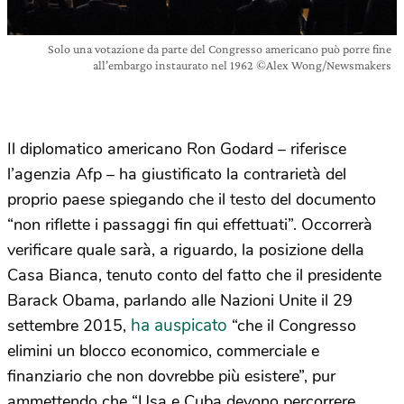
Solo una votazione da parte del Congresso americano può porre fine
all’embargo instaurato nel 1962 ©Alex Wong/Newsmakers
Il diplomatico americano Ron Godard – riferisce
l’agenzia Afp – ha giustificato la contrarietà del
proprio paese spiegando che il testo del documento
“non riflette i passaggi fin qui effettuati”. Occorrerà
verificare quale sarà, a riguardo, la posizione della
Casa Bianca, tenuto conto del fatto che il presidente
Barack Obama, parlando alle Nazioni Unite il 29
ha auspicato
settembre 2015,
“che il Congresso
elimini un blocco economico, commerciale e
finanziario che non dovrebbe più esistere”, pur
ammettendo che “Usa e Cuba devono percorrere